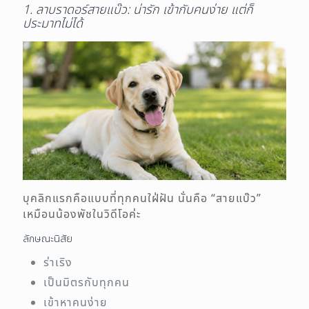
1. ลาบราดอร์สายแบ๊ว: น่ารัก เข้ากับคนง่าย แต่ก็
ประมาทไม่ได้
บุคลิกแรกคือแบบที่ทุกคนใฝ่ฝัน นั่นคือ “สายแบ๊ว”
เหมือนน้องพัชในวิดีโอค่ะ
ลักษณะนิสัย
ร่าเริง
เป็นมิตรกับทุกคน
เข้าหาคนง่าย