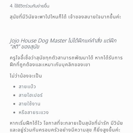
4. ใช้ชีวิตร่วมกันง่ายขึ้น
สุนัขที่มีวินัยจะพาไปไหนก็ได้ เจ้าของสบายใจมากขึ้นค่ะ
Jojo House Dog Master ไม่ได้ฝึกแค่คำสั่ง แต่ฝึก
“สติ” ของสุนัข
ครูโจอี้เชื่อว่าสุนัขทุกตัวสามารถพัฒนาได้ หากได้รับการ
ฝึกที่ถูกต้องและเหมาะกับบุคลิกของเขา
ไม่ว่าน้องจะเป็น
สายแบ๊ว
สายไฮเปอร์
สายใช้งาน
หรือสายระแวง
หากเริ่มฝึกได้ไว โอกาสที่จะกลายเป็นสุนัขที่น่ารัก มีวินัย
และอยู่ร่วมกับครอบครัวอย่างมีความสุข ก็ยิ่งสูงขึ้นค่ะ