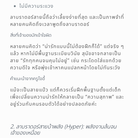
ไม่มีความระแวง
ลาบราดอร์สายนี้ถือว่าเลี้ยงง่ายที่สุด และเป็นภาพจำที่
หลายคนคิดถึงเวลาพูดถึงลาบราดอร์
สิ่งที่เจ้าของมักเข้าใจผิด
หลายคนคิดว่า “น่ารักแบบนี้ไม่ต้องฝึกก็ได้” แต่จริง ๆ
แล้ว หากไม่มีพื้นฐานระเบียบวินัย สุนัขอาจกลายเป็น
สาย “รักทุกคนจนคุมไม่อยู่” เช่น กระโดดใส่แขกด้วย
ความดีใจ หรือพุ่งเข้าหาคนแปลกหน้าโดยไม่ทันระวัง
คำแนะนำจากครูโจอี้
แม้จะเป็นสายแบ๊ว แต่ก็ควรเริ่มฝึกพื้นฐานตั้งแต่เด็ก
เพื่อเปลี่ยนความน่ารักให้กลายเป็น “ความสุภาพ” และ
อยู่ร่วมกับคนรอบตัวได้อย่างปลอดภัยค่ะ
2. ลาบราดอร์สายบ้าพลัง (Hyper): พลังงานล้นจน
เจ้าของเหนื่อย