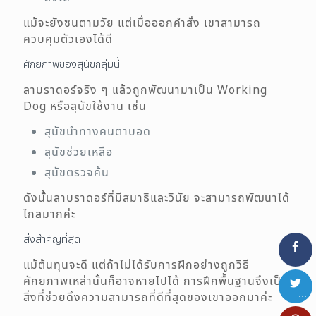
แม้จะยังซนตามวัย แต่เมื่อออกคำสั่ง เขาสามารถ
ควบคุมตัวเองได้ดี
ศักยภาพของสุนัขกลุ่มนี้
ลาบราดอร์จริง ๆ แล้วถูกพัฒนามาเป็น Working
Dog หรือสุนัขใช้งาน เช่น
สุนัขนำทางคนตาบอด
สุนัขช่วยเหลือ
สุนัขตรวจค้น
ดังนั้นลาบราดอร์ที่มีสมาธิและวินัย จะสามารถพัฒนาได้
ไกลมากค่ะ
สิ่งสำคัญที่สุด
…
แม้ต้นทุนจะดี แต่ถ้าไม่ได้รับการฝึกอย่างถูกวิธี
ศักยภาพเหล่านั้นก็อาจหายไปได้ การฝึกพื้นฐานจึงเป็น
…
สิ่งที่ช่วยดึงความสามารถที่ดีที่สุดของเขาออกมาค่ะ