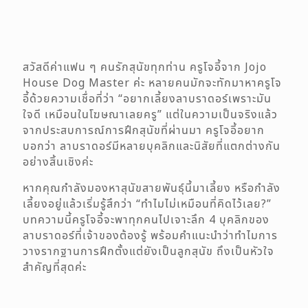
สวัสดีค่าแฟน ๆ คนรักสุนัขทุกท่าน ครูโจอี้จาก
Jojo
House Dog Master
ค่ะ หลายคนมักจะทักมาหาครูโจ
อี้ด้วยความเชื่อที่ว่า “อยากเลี้ยงลาบราดอร์เพราะมัน
ใจดี เหมือนในโฆษณาเลยครู” แต่ในความเป็นจริงแล้ว
จากประสบการณ์การฝึกสุนัขที่ผ่านมา ครูโจอี้อยาก
บอกว่า
ลาบราดอร์มีหลายบุคลิกและนิสัยที่แตกต่างกัน
อย่างสิ้นเชิงค่ะ
หากคุณกำลังมองหาสุนัขสายพันธุ์นี้มาเลี้ยง หรือกำลัง
เลี้ยงอยู่แล้วเริ่มรู้สึกว่า “ทำไมไม่เหมือนที่คิดไว้เลย?”
บทความนี้ครูโจอี้จะพาทุกคนไปเจาะลึก 4 บุคลิกของ
ลาบราดอร์ที่เจ้าของต้องรู้ พร้อมคำแนะนำว่าทำไมการ
วางรากฐานการฝึกตั้งแต่ยังเป็นลูกสุนัข ถึงเป็นหัวใจ
สำคัญที่สุดค่ะ