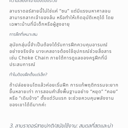
ความเสี่ยงที่เจ้าของต้องระวัง
ลาบราดอร์สายนี้ไม่ใช่แค่ “ซน” แต่มีแรงมหาศาลจน
สามารถลากเจ้าของล้ม หรือทำให้เกิดอุบัติเหตุได้ โดย
เฉพาะบ้านที่มีเด็กหรือผู้สูงอายุ
การฝึกที่เหมาะสม
สุนัขกลุ่มนี้จำเป็นต้องได้รับการฝึกควบคุมอารมณ์
อย่างจริงจัง บางเคสอาจต้องใช้อุปกรณ์ช่วยสื่อสาร
เช่น Choke Chain ภายใต้การดูแลของครูฝึกที่มี
ประสบการณ์
ทำไมต้องฝึกตั้งแต่เล็ก?
ถ้าปล่อยจนโตแล้วค่อยเริ่มฝึก การแก้พฤติกรรมจะยาก
ขึ้นหลายเท่า การสอนคำสั่งพื้นฐานอย่าง “หยุด” “คอย”
หรือ “เดินข้าง” ตั้งแต่วันแรก จะช่วยควบคุมพลังงาน
ของเขาได้ดีมากค่ะ
3. ลาบราดอร์สายปกติ/สุนัขใช้งาน: สมดุลที่สุดและน่า