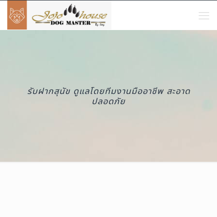
รับฝากสุนัข ดูแลโดยทีมงานมืออาชีพ สะอาด
ปลอดภัย